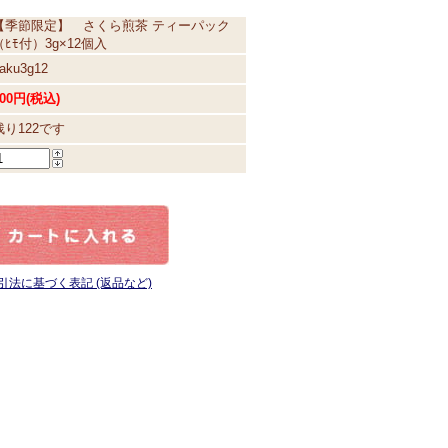
【季節限定】 さくら煎茶 ティーパック
（ﾋﾓ付）3g×12個入
aku3g12
00円(税込)
残り122です
引法に基づく表記 (返品など)