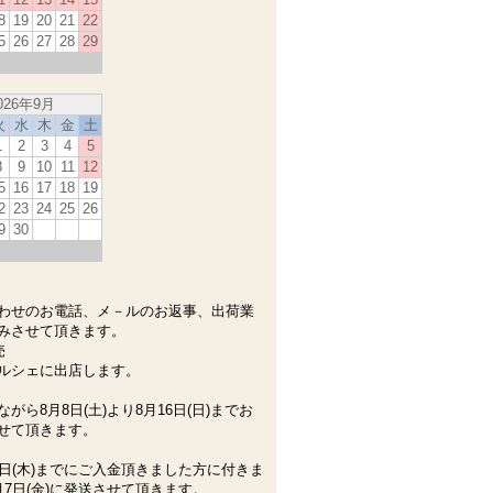
8
19
20
21
22
5
26
27
28
29
026年9月
火
水
木
金
土
1
2
3
4
5
8
9
10
11
12
5
16
17
18
19
2
23
24
25
26
9
30
わせのお電話、メ－ルのお返事、出荷業
みさせて頂きます。
売
ルシェに出店します。
がら8月8日(土)より8月16日(日)までお
せて頂きます。
6日(木)までにご入金頂きました方に付きま
月7日(金)に発送させて頂きます。