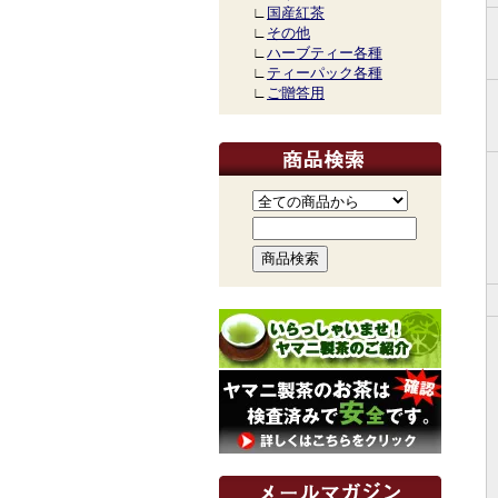
∟
国産紅茶
∟
その他
∟
ハーブティー各種
∟
ティーパック各種
∟
ご贈答用