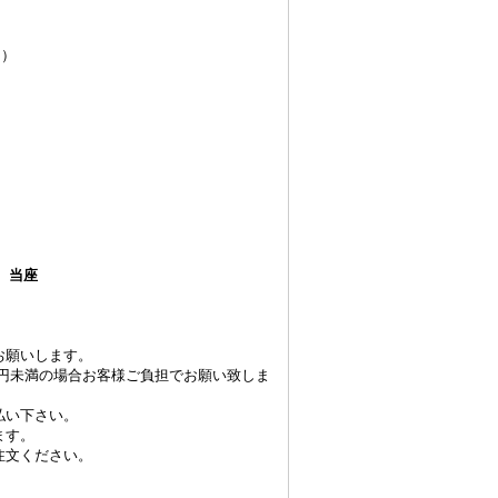
M）
）
当座
お願いします。
０円未満の場合お客様ご負担でお願い致しま
払い下さい。
ます。
注文ください。