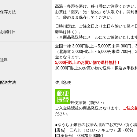
高温・多湿を避け、移り香にご注意ください
保存方法
お茶は「湿気・光・酸化」が大敵です。開封
じ、袋のまま保存してください。
日時指定は、ご注文日より土日を除いて翌々
お届け日
離島は除く）。
（※商品発送時にメールにてご連絡いたしま
全国一律 3,000円以上～5,000円未満 300円、3
（北海道 3,000円以上～5,000円未満 700円
金となります。）
送料
5,000円以上のお買い物で送料無料！
10,000円以上のお買い物で送料・振込み手
配送方法
佐川急便
郵便振替（前払い）
ご入金確認後の商品発送となります。
ご注文
ださい。
●ゆうちょ銀行のお振込用紙でお支払い頂く場
[店名] 〇八九（ゼロハチキュウ）店（089）
[口座番号] 00820-9-90851