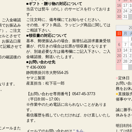
■ギフト・贈り物の対応について
16
17
1
当店では熨斗（のし）のサービスを行っておりま
23
24
2
す。
30
31
ご注文時に、備考欄にてお知らせください。
、ご入金確認
その他、ギフト商品、ラッピング商品に関しては
局でお振込み
2
ご相談下さい。
す）。ご注文
日
月
■領収書の対応について
セルとさせて
基本、郵便振込みの場合、振替払込請求書兼受領
。お振込口座
6
7
書が、代引きの場合は伝票が領収書となります
て記載させて
13
14
1
が、別途必要な方は備考欄にご記入下さい。ご入
20
21
2
金確認後、郵送いたします。
日の確認後の
27
28
2
■お問い合わせ先
。
〒436-0009
静岡県掛川市大野554-25
ヤマニ製茶
■
定休日
産直担当：松下荘一郎
お問い合
なります。
務をお休
す。
【お問い合わせ専用番号】0547-45-3773
■
直接販
（平日8:00～17:00）
催事やマ
※作業中のため電話に出られないことがありま
す。
誠に勝手な
着信履歴を残していただければ、かけ直しいたし
休みをさ
ます。
明日8月
にメールまた
メールでのお問い合わせは
こちら
。
しては8