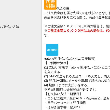
代金引換
ご注文代金はお届け先様でのお支払いとなり
商品をお受け取りになる際に、商品代金を配
※ご注文金額１０,０００円未満の場合は、
お支払い方法
※
ご注文金額１０,０００円以上の場合は、代
す。
●atone翌月払い(コンビニ/口座振替)
【ご利用の流れ】
(1) 支払い方法で「atone 翌月払い (コン
を入力する。
(2) SMSで送られる認証コードを入力し、購
(3) 翌月1〜3日にメールやSMSで請求のお知
(4) 期限日までに支払いをする。
※初回利用時に会員登録が必要です。
【お支払い方法・期限日】
・コンビニ端末 / 銀行ATM（Pay-easy)：翌月
・電子バーコード：翌月10日
・はがき請求書：翌月20日