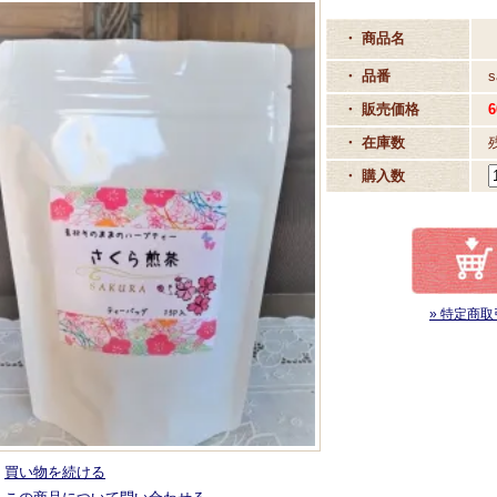
・ 商品名
・ 品番
s
・ 販売価格
6
・ 在庫数
・ 購入数
» 特定商取
買い物を続ける