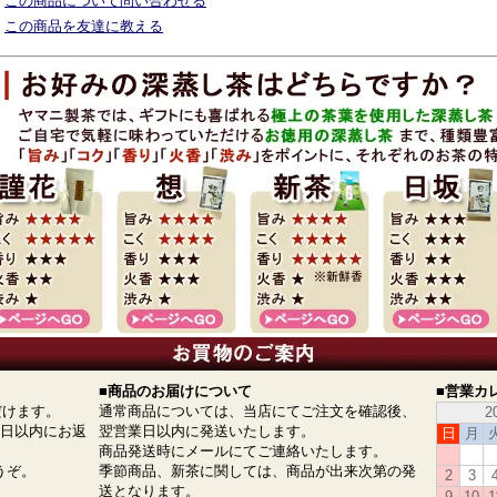
この商品について問い合わせる
この商品を友達に教える
■商品のお届けについて
■営業カ
だけます。
通常商品については、当店にてご注文を確認後、
2
業日以内にお返
翌営業日以内に発送いたします。
日
月
商品発送時にメールにてご連絡いたします。
うぞ。
季節商品、新茶に関しては、商品が出来次第の発
2
3
送となります。
9
10
1