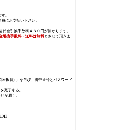
ます。
達員にお支払い下さい。
別途代金引換手数料４８０円が掛かります。
金引換手数料・送料は無料
とさせて頂きま
ビニ/口座振替) 」を選び、携帯番号とパスワード
入を完了する。
らせが届く。
10日