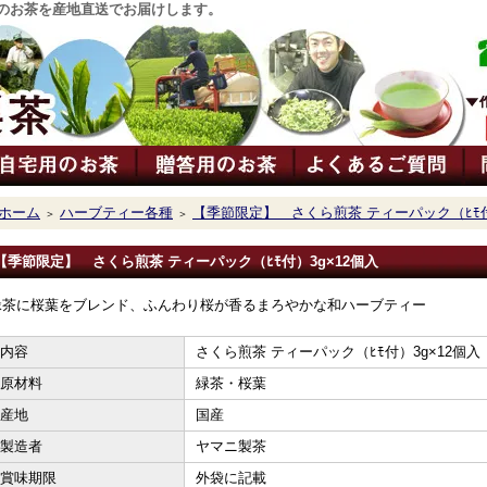
のお茶を産地直送でお届けします。
ホーム
ハーブティー各種
【季節限定】 さくら煎茶 ティーパック（ﾋﾓ付
＞
＞
【季節限定】 さくら煎茶 ティーパック（ﾋﾓ付）3g×12個入
緑茶に桜葉をブレンド、ふんわり桜が香るまろやかな和ハーブティー
内容
さくら煎茶 ティーパック（ﾋﾓ付）3g×12個入
原材料
緑茶・桜葉
産地
国産
製造者
ヤマニ製茶
賞味期限
外袋に記載