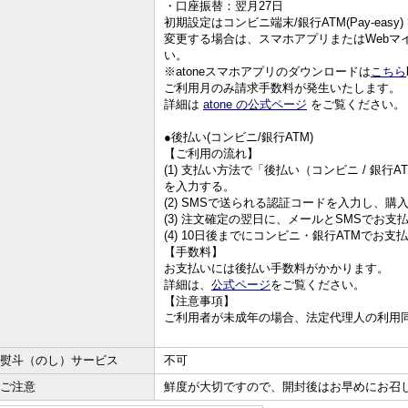
・口座振替：翌月27日
初期設定はコンビニ端末/銀行ATM(Pay-easy)
変更する場合は、スマホアプリまたはWebマ
い。
※atoneスマホアプリのダウンロードは
こちら
ご利用月のみ請求手数料が発生いたします。
詳細は
atone の公式ページ
をご覧ください。
●後払い(コンビニ/銀行ATM)
【ご利用の流れ】
(1) 支払い方法で「後払い（コンビニ / 銀
を入力する。
(2) SMSで送られる認証コードを入力し、購
(3) 注文確定の翌日に、メールとSMSでお
(4) 10日後までにコンビニ・銀行ATMでお支
【手数料】
お支払いには後払い手数料がかかります。
詳細は、
公式ページ
をご覧ください。
【注意事項】
ご利用者が未成年の場合、法定代理人の利用
熨斗（のし）サービス
不可
ご注意
鮮度が大切ですので、開封後はお早めにお召