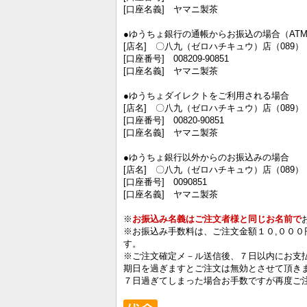
[口座名義] ヤマニ製茶
●ゆうちょ銀行の通帳からお振込の場合（AT
[店名] 〇八九（ゼロハチキュウ）店（089）
[口座番号] 008209-90851
[口座名義] ヤマニ製茶
●ゆうちょダイレクトをご利用される場合
[店名] 〇八九（ゼロハチキュウ）店（089）
[口座番号] 00820-90851
[口座名義] ヤマニ製茶
●ゆうちょ銀行以外からのお振込みの場合
[店名] 〇八九（ゼロハチキュウ）店（089
[口座番号] 0090851
[口座名義] ヤマニ製茶
※
お振込み名義はご注文者様と同じお名前で
※お振込み手数料は、ご注文金額１０,００
す。
※ご注文確定メ－ル送信後、７日以内にお支
期日を過ぎますとご注文は無効とさせて頂き
７日過ぎてしまった場合お手数ですが再度ご