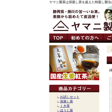
ヤマニ製茶は深蒸し茶を超えた特蒸し製法
∟
お試しセット
∟
深蒸し茶
∟
くき茶
∟
ほうじ茶